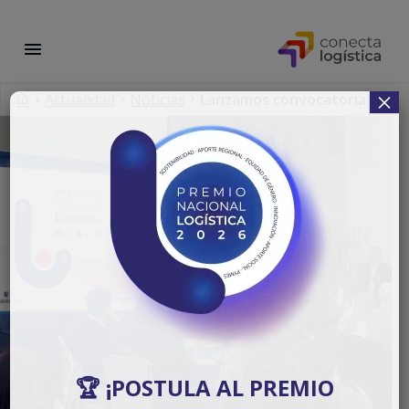
×
Actualidad
Noticias
Lanzamos convocatoria al pri
🏆 ¡POSTULA AL PREMIO