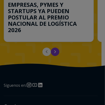
EMPRESAS, PYMES Y
M
STARTUPS YA PUEDEN
L
POSTULAR AL PREMIO
T
NACIONAL DE LOGÍSTICA
a
2026
i
Consulta esta noticia
Síguenos en: