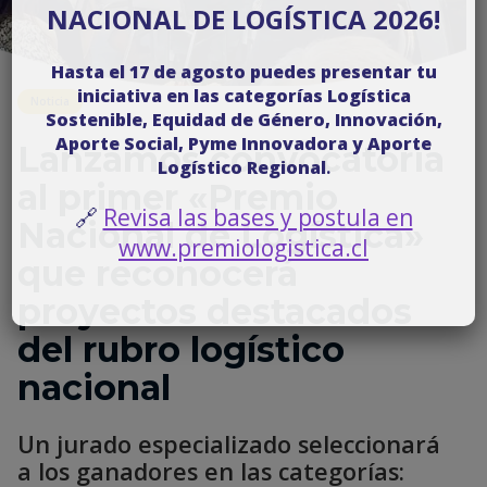
NACIONAL DE LOGÍSTICA 2026!
Hasta el 17 de agosto puedes presentar tu
iniciativa en las categorías Logística
Noticia
Sostenible, Equidad de Género, Innovación,
Aporte Social, Pyme Innovadora y Aporte
Lanzamos convocatoria
Logístico Regional
.
al primer «Premio
🔗
Revisa las bases y postula en
Nacional de Logística»
www.premiologistica.cl
que reconocerá
proyectos destacados
del rubro logístico
nacional
Un jurado especializado seleccionará
a los ganadores en las categorías: