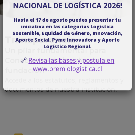
NACIONAL DE LOGÍSTICA 2026!
Hasta el 17 de agosto puedes presentar tu
iniciativa en las categorías Logística
Sostenible, Equidad de Género, Innovación,
Transparencia
Aporte Social, Pyme Innovadora y Aporte
Logístico Regional
.
Un pilar fundamental para
Conecta Logística desde su
🔗
Revisa las bases y postula en
www.premiologistica.cl
fundación
Accede a los estatutos, reglamentos y
documentos de nuestra institución.