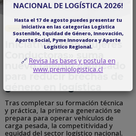
NACIONAL DE LOGÍSTICA 2026!
Hasta el 17 de agosto puedes presentar tu
iniciativa en las categorías Logística
Noticia
Sostenible, Equidad de Género, Innovación,
Aporte Social, Pyme Innovadora y Aporte
Iniciativa «Más Mujeres
Logístico Regional
.
Conductoras» suma
🔗
Revisa las bases y postula en
nuevo talento calificado
www.premiologistica.cl
para reducir brechas de
género en logística
Tras completar su formación técnica
y práctica, la primera generación se
prepara para operar vehículos de
carga pesada, la competitividad y
equidad del sector logístico nacional.