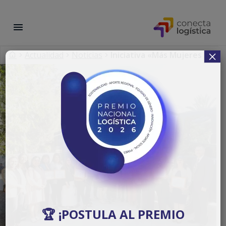
×
Actualidad
Noticias
Iniciativa «Más Mujeres Cond
🏆 ¡POSTULA AL PREMIO