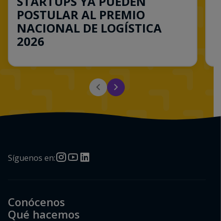
STARTUPS YA PUEDEN
L
POSTULAR AL PREMIO
T
NACIONAL DE LOGÍSTICA
a
2026
i
Consulta esta noticia
Síguenos en:
Conócenos
Qué hacemos