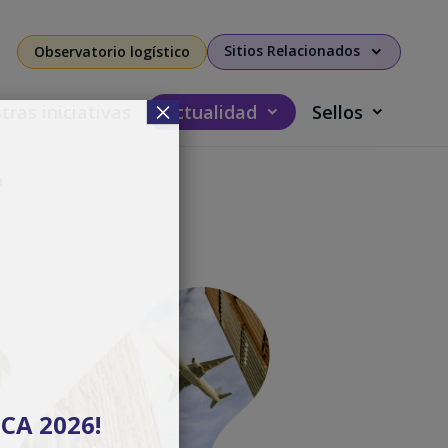
Sitios Relacionados
Observatorio logístico
×
ras iniciativas
Actualidad
Sellos
a
CA 2026!