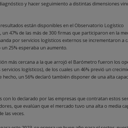
diagnóstico y hacer seguimiento a distintas dimensiones vinc
s resultados están disponibles en el Observatorio Logístico
), un 47% de las más de 300 firmas que participaron en la me
anda por servicios logísticos externos se incrementaron a ca
lo un 25% esperaba un aumento.
ión más cercana a la que arrojó el Barómetro fueron los o
ervicios logísticos), de los cuales un 46% previó un crecimi
De hecho, un 56% declaró también disponer de una alta capa
s con lo declarado por las empresas que contratan estos ser
dores, que evalúan que el mercado tuvo una alta o media ca
e las veces.
para este 2023, se espera un buen año para el sector, pues