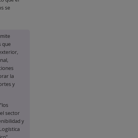
os se
rmite
s que
xterior,
nal,
ciones
rar la
ortes y
“los
el sector
nibilidad y
Logística
co”.