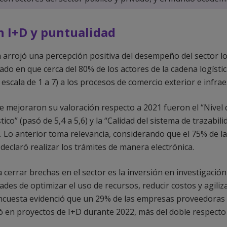
n I+D y puntualidad
a arrojó una percepción positiva del desempeño del sector lo
ejado en que cerca del 80% de los actores de la cadena logíst
escala de 1 a 7) a los procesos de comercio exterior e infrae
 mejoraron su valoración respecto a 2021 fueron el “Nivel 
tico” (pasó de 5,4 a 5,6) y la “Calidad del sistema de trazabili
). Lo anterior toma relevancia, considerando que el 75% de 
eclaró realizar los trámites de manera electrónica.
 cerrar brechas en el sector es la inversión en investigación
es de optimizar el uso de recursos, reducir costos y agiliza
encuesta evidenció que un 29% de las empresas proveedoras 
tió en proyectos de I+D durante 2022, más del doble respecto