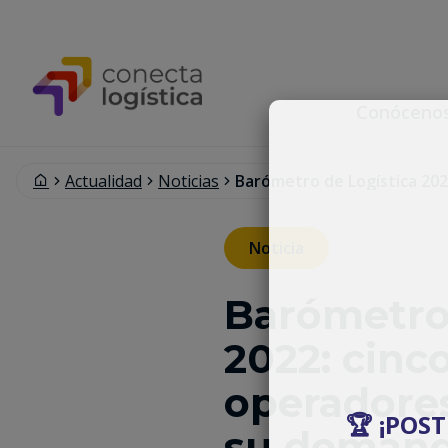
Conóceno
Actualidad
Noticias
Barómetro de Logística 20
Noticia
Barómetro 
2022: cinc
operadore
🏆 ¡POS
su deman