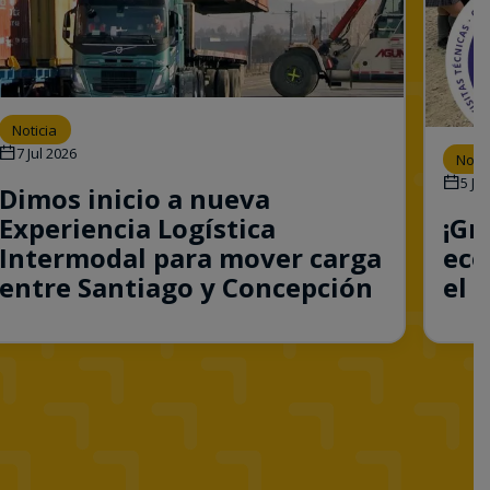
Noticia
7 Jul 2026
Notic
5 Jul
Dimos inicio a nueva
Experiencia Logística
¡Gr
Intermodal para mover carga
eco
entre Santiago y Concepción
el 
Consulta esta noticia