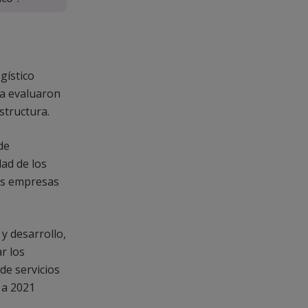
gístico
ica evaluaron
structura.
de
dad de los
las empresas
 y desarrollo,
r los
de servicios
 a 2021