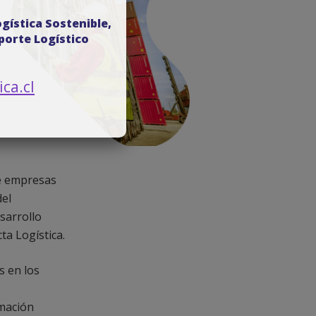
ogística Sostenible,
porte Logístico
ca.cl
de empresas
del
sarrollo
ta Logística.
s en los
rmación