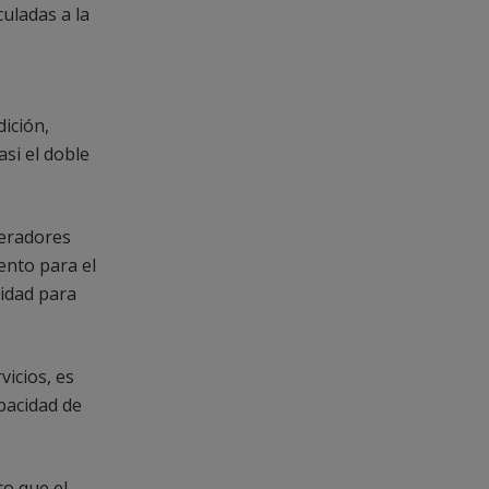
uladas a la
dición,
si el doble
peradores
ento para el
cidad para
vicios, es
pacidad de
to que el