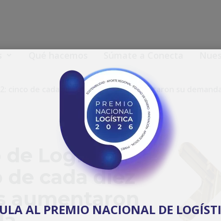
s
Qué hacemos
Súmate a Conecta
Nuest
22: cinco de cada diez operadores aumentaron su demand
de Logística
o de cada diez
s aumentaron
TULA AL PREMIO NACIONAL DE LOGÍSTI
da