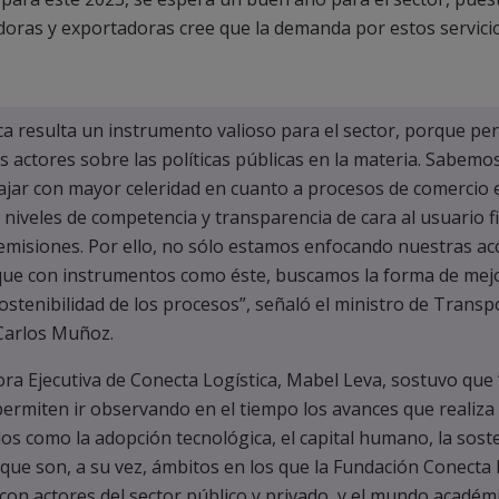
oras y exportadoras cree que la demanda por estos servici
ca resulta un instrumento valioso para el sector, porque pe
s actores sobre las políticas públicas en la materia. Sabemo
jar con mayor celeridad en cuanto a procesos de comercio e
, niveles de competencia y transparencia de cara al usuario fi
emisiones. Por ello, no sólo estamos enfocando nuestras ac
no que con instrumentos como éste, buscamos la forma de mejo
 sostenibilidad de los procesos”, señaló el ministro de Transp
Carlos Muñoz.
tora Ejecutiva de Conecta Logística, Mabel Leva, sostuvo que 
ermiten ir observando en el tiempo los avances que realiza 
s como la adopción tecnológica, el capital humano, la soste
 que son, a su vez, ámbitos en los que la Fundación Conecta 
con actores del sector público y privado, y el mundo académi