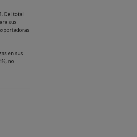
. Del total
para sus
 exportadoras
egas en sus
74%, no