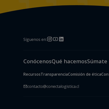
Síguenos en:
Conócenos
Qué hacemos
Súmate 
Recursos
Transparencia
Comisión de ética
Con
contacto@conectalogistica.cl