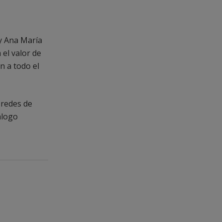
 y Ana María
el valor de
n a todo el
 redes de
álogo