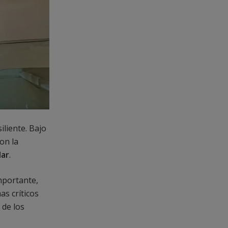
iliente. Bajo
on la
lar
.
importante,
s críticos
 de los