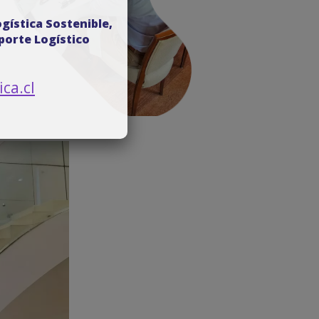
ogística Sostenible,
porte Logístico
ca.cl