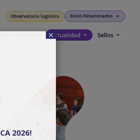
Sitios Relacionados
Observatorio logístico
×
ras iniciativas
Actualidad
Sellos
CA 2026!