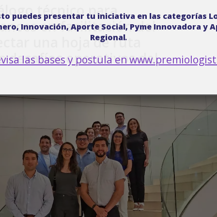
álogo técnico para
to puedes presentar tu iniciativa en las categorías L
ances en facilitación del
ero, Innovación, Aporte Social, Pyme Innovadora y A
Regional
.
ctar una hoja de ruta
s desafíos operativos del
visa las bases y postula en
www.premiologisti