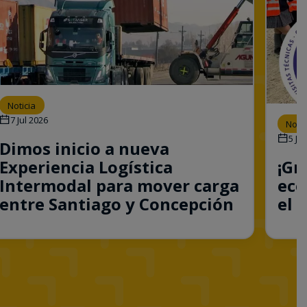
Noticia
7 Jul 2026
Notic
5 Jul
Dimos inicio a nueva
Experiencia Logística
¡Gr
Intermodal para mover carga
eco
entre Santiago y Concepción
el 
Consulta esta noticia