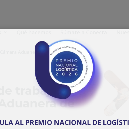
s
Qué hacemos
Súmate a Conecta
Nuest
 Cámara Aduanera de Chile
e trabajo con
 Aduanera de
TULA AL PREMIO NACIONAL DE LOGÍSTI