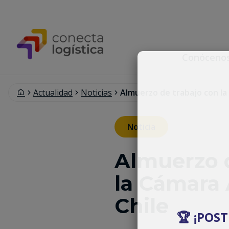
Conóceno
Actualidad
Noticias
Almuerzo de trabajo con la
Noticia
Almuerzo d
la Cámara
Chile
🏆 ¡POS