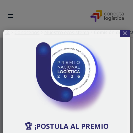
×
Conócenos
Nuestro ecosistema
Comisión de Étic
🏆 ¡POSTULA AL PREMIO