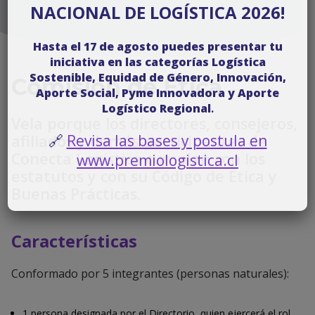
NACIONAL DE LOGÍSTICA 2026!
Hasta el 17 de agosto puedes presentar tu
iniciativa en las categorías Logística
Sostenible, Equidad de Género, Innovación,
Comisión de Ética
Aporte Social, Pyme Innovadora y Aporte
Logístico Regional
.
Vela porque los directores, consejeros,
afiliados y demás participantes de
🔗
Revisa las bases y postula en
Conecta Logística cumplan con los
www.premiologistica.cl
estatutos y con su Código de Ética y
Buenas Prácticas.
Características
Conformado por 5 integrantes (personas naturales):
1 persona designada por el Directorio, quien ejercerá el rol