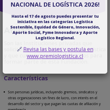
NACIONAL DE LOGÍSTICA 2026!
Hasta el 17 de agosto puedes presentar tu
iniciativa en las categorías Logística
Sostenible, Equidad de Género, Innovación,
Afiliados
Aporte Social, Pyme Innovadora y Aporte
Logístico Regional
.
Son las Instituciones privadas que
soliciten ser parte de Conecta Logística
🔗
Revisa las bases y postula en
y que cumplan con los requisitos para
www.premiologistica.cl
formar parte de esta Fundación.
Características
Son personas jurídicas, incluyendo gremios, sindicatos y
otras organizaciones sin fines de lucro, con interés en el
desarrollo del sector y que pagan las cuotas de afiliación y
membresía.