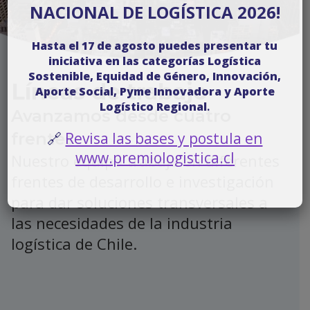
NACIONAL DE LOGÍSTICA 2026!
Hasta el 17 de agosto puedes presentar tu
iniciativa en las categorías Logística
Sostenible, Equidad de Género, Innovación,
Líneas de trabajo
Aporte Social, Pyme Innovadora y Aporte
Logístico Regional
.
Avanzamos desde cuatro
frentes
🔗
Revisa las bases y postula en
www.premiologistica.cl
Nuestro equipo trabaja en diferentes
frentes de desarrollo e investigación
para dar soluciones transversales a
las necesidades de la industria
logística de Chile.