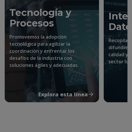
Tecnología y
Inte
Procesos
Dato
Promovemos la adopción
Recopilam
tecnológica para agilizar la
difundimo
coordinación y enfrentar los
calidad y 
desafíos de la industria con
sector log
soluciones ágiles y adecuadas.
Explora esta línea