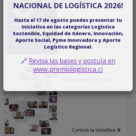
Intermodal
NACIONAL DE LOGÍSTICA 2026!
Hasta el 17 de agosto puedes presentar tu
iniciativa en las categorías Logística
Sostenible, Equidad de Género, Innovación,
Aporte Social, Pyme Innovadora y Aporte
Conoce la iniciativa
Logístico Regional
.
🔗
Revisa las bases y postula en
www.premiologistica.cl
Iniciativa
Explorando Sinergias
Conoce la iniciativa