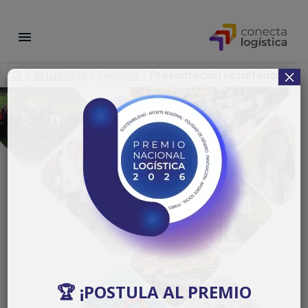
×
Actualidad
Eventos
Presentación resultados Misi
🏆 ¡POSTULA AL PREMIO