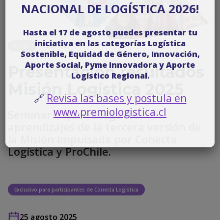
NACIONAL DE LOGÍSTICA 2026!
Hasta el 17 de agosto puedes presentar tu
iniciativa en las categorías Logística
Evento
Terminado
Sostenible, Equidad de Género, Innovación,
Aporte Social, Pyme Innovadora y Aporte
Presentación resultados
Logístico Regional
.
Misión Logística 2025
🔗
Revisa las bases y postula en
www.premiologistica.cl
Seminario que recoge los
aprendizajes de la tercera versión de
la Misión impulsada por Conecta
Logística y ProChile.
Exclusivo para participantes de Conecta Logística
25 agosto 2025